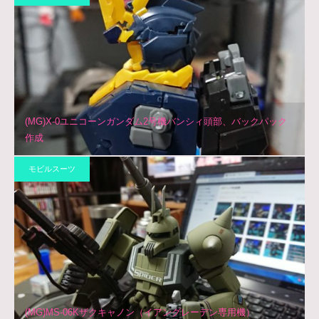
(MG)X-0ユニコーンガンダム2号機バンシィ頭部、バックパック
作成
モビルスーツ
(MG)MS-06Kザクキャノン（イアングレーデン専用機）