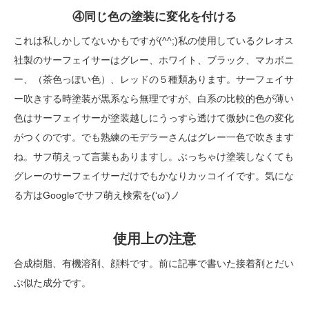
④同じ色の塗装に変化を付ける
これは私しかしてないかもですが(^^;)私の使用しているクレオス
社製のサーフェイサーはグレー、ホワイト、ブラック、マカボニ
ー、（茶色っぽい色）、レッドの５種類あります。サーフェイサ
ー吹きする時塗装が黒系なら無理ですが、白系の比較的色が薄い
色はサーフェイサーが塗装越しにうっすら透けて微妙に色の変化
がつくのです。でも熟練のモデラーさんはグレー一色で吹きます
ね。サフ萌えって言葉もありますし。ぶっちゃけ塗装しなくても
グレーのサーフェイサーだけでもかなりカッコイイです。気にな
る方はGoogleでサフ萌え検索を(‘ω’)ノ
使用上の注意
合成樹脂、有機溶剤、顔料です。前に記事で書いた接着剤とだい
ぶ似た成分です。