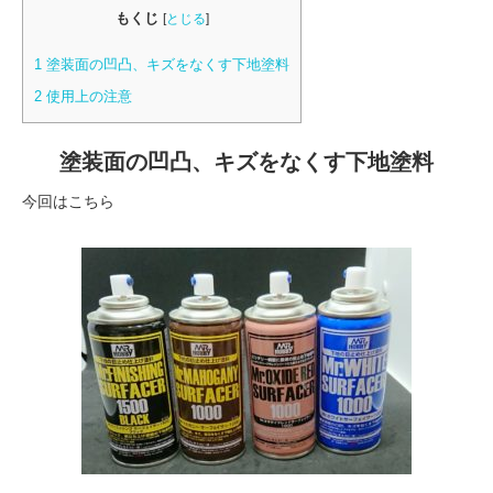
もくじ
[
とじる
]
1
塗装面の凹凸、キズをなくす下地塗料
2
使用上の注意
塗装面の凹凸、キズをなくす下地塗料
今回はこちら