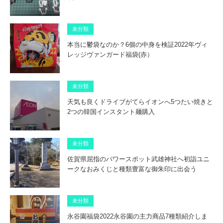
未分類
本当に鬱袋なのか？6個の中身を検証2022年ヴィ
レッジヴァンガード福袋(赤）
未分類
天気も良くドライブがてらイオンへ5つたい焼きと
2つの韓国インスタント麺購入
未分類
佐賀県屈指のパワースポット武雄神社へ初詣ユニ
ークなおみくじと種類豊富な御朱印に出会う
未分類
永谷園福袋2022永谷園の主力商品7種類紹介しま