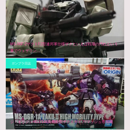
MS-06F-2ザクⅡF2型連邦軍仕様ザクといえば戦場の汚れという
事でウェザリン…
ガンプラ日誌
ジ・オリジンHG1/144高機動型ザクⅡガイア/マッシュ専用機