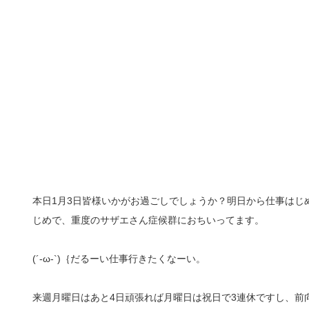
本日1月3日皆様いかがお過ごしでしょうか？明日から仕事はじ
じめで、重度のサザエさん症候群におちいってます。
(´-ω-`)｛だるーい仕事行きたくなーい。
来週月曜日はあと4日頑張れば月曜日は祝日で3連休ですし、前向