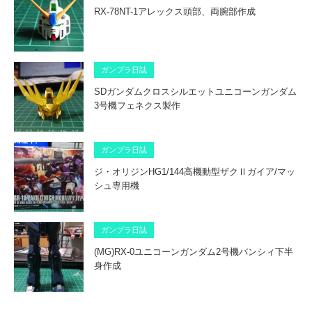
RX-78NT-1アレックス頭部、両腕部作成
ガンプラ日誌
SDガンダムクロスシルエットユニコーンガンダム
3号機フェネクス製作
ガンプラ日誌
ジ・オリジンHG1/144高機動型ザクⅡガイア/マッ
シュ専用機
ガンプラ日誌
(MG)RX-0ユニコーンガンダム2号機バンシィ下半
身作成