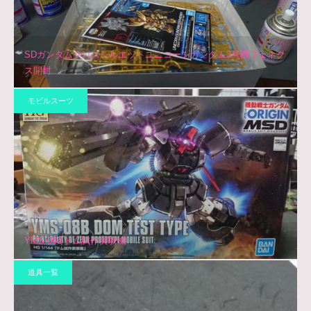
SDガンダムクロスシルエットユニコーンガンダム3号機フェネク
ス開封
モビルスーツ
YMS-08Bドム試作実験機
道具一覧