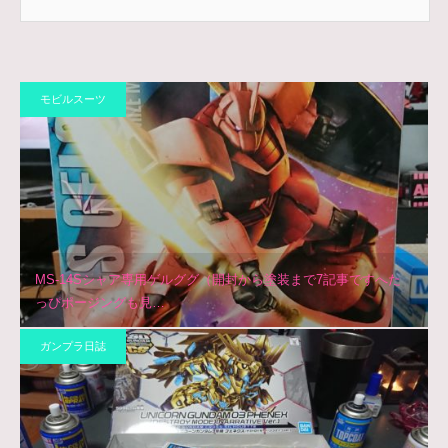
モビルスーツ
MS-14Sシャア専用ゲルググ（開封から塗装まで7記事ですへた
っぴポージングも見…
ガンプラ日誌