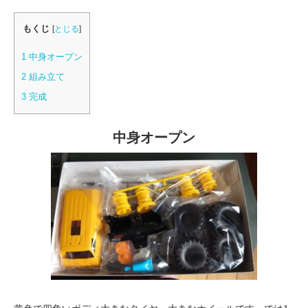
もくじ
[
とじる
]
1
中身オープン
2
組み立て
3
完成
中身オープン